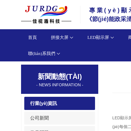
專業(yè)
《節(jié)能政采
無縫液晶拼接屏
LED全彩小間距
聯(lián)系我們
視頻專區(qū)
行業(yè)資訊
壁掛廣告機
公司簡介
處理器
首頁
拼接大屏
LED顯示屏
聯(lián)系我們
新聞動態(TÀI)
- NEWS INFORMATION -
行業(yè)資訊
公司新聞
LED顯示屏
(jié)每