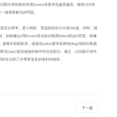
ED顯示屏的能耗和環(huán)保要求也越來越高。雖然LED本
仍然是一個需要解決的問題。
更高分辨率、更小間距、更低能耗的方向發(fā)展。同時，隨
jù)環(huán)境光線自動調(diào)節(jié)亮度、根據
g)域，還將在智能家居、虛擬現(xiàn)實等新興領(lǐng)域得到更廣
面，實現(xiàn)更加便捷的操作和信息顯示。總之，LED顯示屏作
，為人們的生活和工作帶來更多的便利和精彩。
下一頁