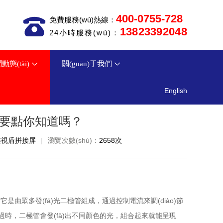
400-0755-728
免費服務(wù)熱線：
13823392048
24小時服務(wù)：
教學(xué)會議一體機
透明LED全彩小間距
黨建行政案例
企業(yè)文化
視頻解碼器
指揮調
團隊
動態(tài)
關(guān)于我們
English
你知道嗎？
佳視盾拼接屏
|
瀏覽次數(shù)：
2658次
，它是由眾多發(fā)光二極管組成，通過控制電流來調(diào)節
過時，二極管會發(fā)出不同顏色的光，組合起來就能呈現