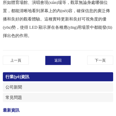
所如體育場館、演唱會現(xiàn)場等，觀眾無論身處哪個位
置，都能清晰地看到屏幕上的內(nèi)容，確保信息的廣泛傳
播和良好的觀看體驗。這種實時更新和良好可視角度的優
(yōu)勢，使得 LED 顯示屏在各種應(yīng)用場景中都能發(fā)
揮出色的作用。
上一頁
返回
下一頁
行業(yè)資訊
公司新聞
常見問題
最新資訊