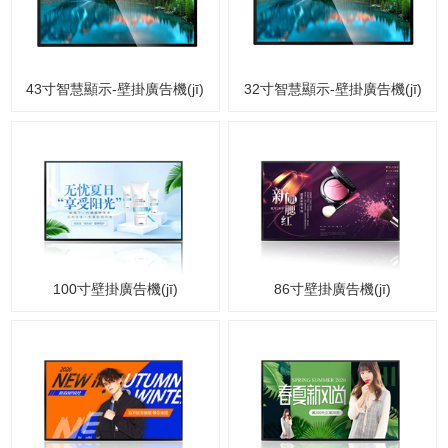
43寸智慧顯示-壁掛廣告機(jī)
32寸智慧顯示-壁掛廣告機(jī)
100寸壁掛廣告機(jī)
86寸壁掛廣告機(jī)