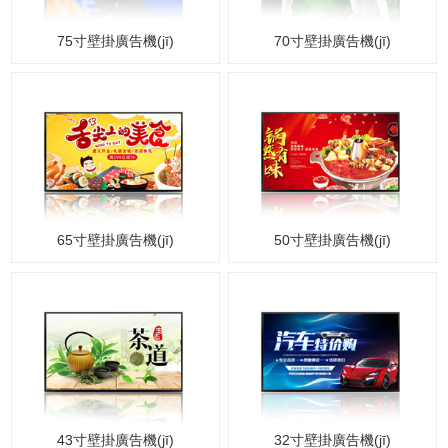
75寸壁掛廣告機(jī)
70寸壁掛廣告機(jī)
65寸壁掛廣告機(jī)
50寸壁掛廣告機(jī)
43寸壁掛廣告機(jī)
32寸壁掛廣告機(jī)