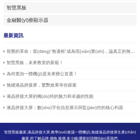
智慧黑板
金融醫(yī)療顯示器
最新資訊
視覺的革命：當(dāng)“無邊框”成為現(xiàn)實(shí)，論真正的無縫液晶拼接屏
智慧黑板，未來教室的新寵！
為何查詢一體機(jī)是未來辦公首選！
無縫液晶拼接屏，驚艷效果等你探索
液晶拼接大屏的獨(dú)特的魅力和卓越的性能
液晶拼接大屏：數(shù)字化信息展示與監(jiān)控的核心利器
智慧黑板廠家,液晶拼接大屏,教學(xué)會議一體機(jī),無縫液晶拼接屏生產(chǎn)
廠家,想了解品牌,價格,報價,多少錢,哪家好請聯(lián)系我們.