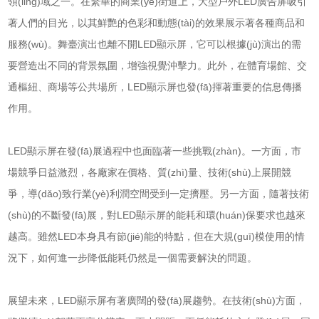
領(lǐng)域之一。在繁華的商業(yè)街道上，大型戶外LED廣告屏吸引
著人們的目光，以其鮮艷的色彩和動態(tài)的效果展示著各種商品和
服務(wù)。舞臺演出也離不開LED顯示屏，它可以根據(jù)演出的需
要營造出不同的背景氛圍，增強視覺沖擊力。此外，在體育場館、交
通樞紐、商場等公共場所，LED顯示屏也發(fā)揮著重要的信息傳播
作用。
LED顯示屏在發(fā)展過程中也面臨著一些挑戰(zhàn)。一方面，市
場競爭日益激烈，各廠家在價格、質(zhì)量、技術(shù)上展開競
爭，導(dǎo)致行業(yè)利潤空間受到一定擠壓。另一方面，隨著技術
(shù)的不斷發(fā)展，對LED顯示屏的能耗和環(huán)保要求也越來
越高。雖然LED本身具有節(jié)能的特點，但在大規(guī)模使用的情
況下，如何進一步降低能耗仍然是一個需要解決的問題。
展望未來，LED顯示屏有著廣闊的發(fā)展趨勢。在技術(shù)方面，