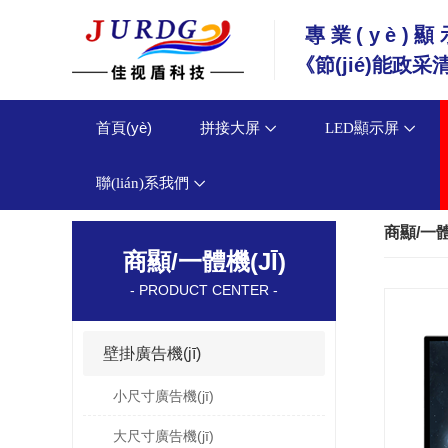
專業(yè)
《節(jié)能政采
無(wú)縫液晶拼接屏
LED全彩小間距
壁掛廣告機(jī)
公司簡(jiǎn)介
聯(lián)系我們
視頻專區(qū)
行業(yè)資訊
處理器
首頁(yè)
拼接大屏
LED顯示屏
聯(lián)系我們
商顯/一體機
商顯/一體機(JĪ)
- PRODUCT CENTER -
壁掛廣告機(jī)
小尺寸廣告機(jī)
大尺寸廣告機(jī)