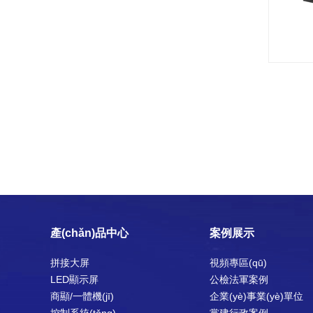
產(chǎn)品中心
案例展示
拼接大屏
視頻專區(qū)
LED顯示屏
公檢法軍案例
商顯/一體機(jī)
企業(yè)事業(yè)單位