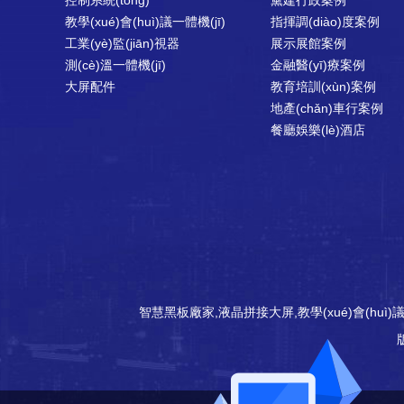
控制系統(tǒng)
黨建行政案例
教學(xué)會(huì)議一體機(jī)
指揮調(diào)度案例
工業(yè)監(jiān)視器
展示展館案例
測(cè)溫一體機(jī)
金融醫(yī)療案例
大屏配件
教育培訓(xùn)案例
地產(chǎn)車行案例
餐廳娛樂(lè)酒店
智慧黑板廠家,液晶拼接大屏,教學(xué)會(huì)議一體機