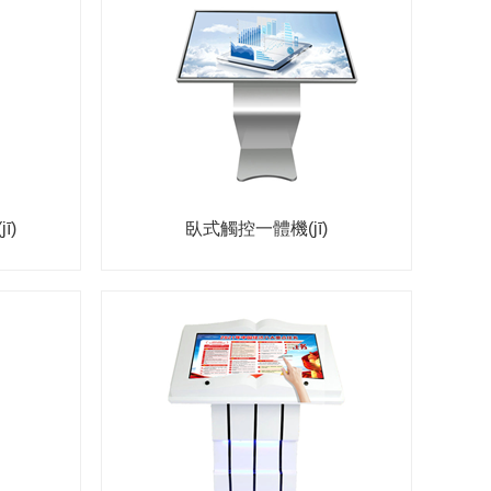
ī)
臥式觸控一體機(jī)