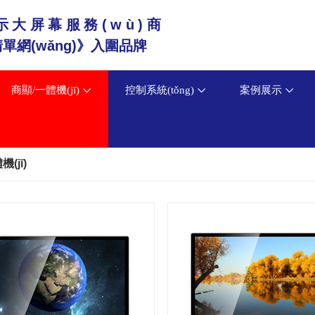
顯示大屏幕服務(wù)商
清單網(wǎng)》入圍品牌
室內(nèi)LED全彩小間距
OLED柔性拼接大屏
立式廣告機(jī)
公檢法軍案例
發(fā)展歷程
電視拼接器
公司新聞
人才招聘
企業(yè)事業(yè)單位
戶外LED全彩小間距
常見(jiàn)問(wèn)題
防爆液晶拼接大屏
電梯廣告機(jī)
榮譽(yù)證書
高清矩陣
在線留言
商顯/一體機(jī)
控制系統(tǒng)
案例展示
(jī)