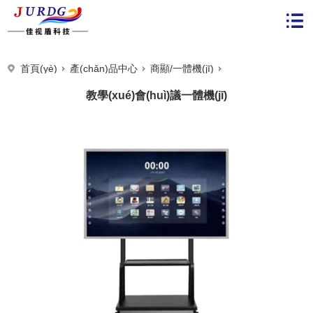
首頁(yè)
產(chǎn)品中心
商顯/一體機(jī)
教學(xué)會(huì)議一體機(jī)
86寸教學(xué)一體機(jī)
教學(xué)會(huì)議一體機(jī)