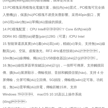
(tǒng)網(wǎng)絡(luò)物理隔離，保障使用安全
13.PC模塊采用模塊化電腦方案，抽拉內(nèi)置式，PC模塊可完全插
入整機(jī)，保護(hù)PC模塊不易受灰塵影響。采用40pin接口，實
(shí)現(xiàn)無(wú)單獨(dú)接線的插拔。
14.PC模塊配置： CPU Intel？ Core i5/內(nèi)存
DDR4 8G /固態(tài)硬盤(pán)128G（可選）/CPU Intel
15.智能筆還原真實(shí)書(shū)寫(xiě)，精細(xì)筆尖、支持無(wú)線
翻頁(yè)、空鼠、虛擬激光。RF2.4Hz遙控技術(shù)，
10m無(wú)線傳輸。獨(dú)立USB接收器設(shè)計(jì)，
16.無(wú)線投屏器單按鍵設(shè)計(jì)，一按即可傳屏。支持觸摸回
傳、擴(kuò)展屏顯示，傳輸視頻、音頻和觸摸信號(hào)。支持 4 分
屏傳輸，分屏可獨(dú)立回傳。5G頻段，傳輸穩(wěn)定可靠。功耗
低，無(wú)需單獨(dú)供電，傳輸距離15米。支持
Windows 7、 macOS 10.10及以上操作系統
(tǒng)。