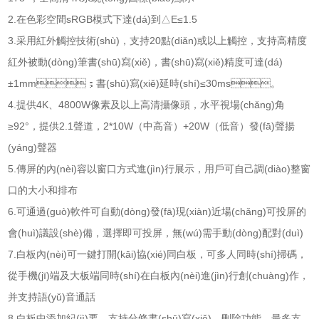
2.在色彩空間sRGB模式下達(dá)到△E≤1.5
3.采用紅外觸控技術(shù)，支持20點(diǎn)或以上觸控，支持高精度
紅外被動(dòng)筆書(shū)寫(xiě)，書(shū)寫(xiě)精度可達(dá)
±1mm；書(shū)寫(xiě)延時(shí)≤30ms。
4.提供4K、4800W像素及以上高清攝像頭，水平視場(chǎng)角
≥92°，提供2.1聲道，2*10W（中高音）+20W（低音）發(fā)聲揚
(yáng)聲器
5.傳屏的內(nèi)容以窗口方式進(jìn)行展示，用戶可自己調(diào)整窗
口的大小和排布
6.可通過(guò)軟件可自動(dòng)發(fā)現(xiàn)近場(chǎng)可投屏的
會(huì)議設(shè)備，選擇即可投屏，無(wú)需手動(dòng)配對(duì)
7.白板內(nèi)可一鍵打開(kāi)協(xié)同白板，可多人同時(shí)掃碼，
從手機(jī)端及大板端同時(shí)在白板內(nèi)進(jìn)行創(chuàng)作，
并支持語(yǔ)音通話
8.白板中添加紀(jì)要，支持分條書(shū)寫(xiě)、刪除功能，最多支